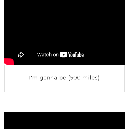
I'm gonna be (500 miles)