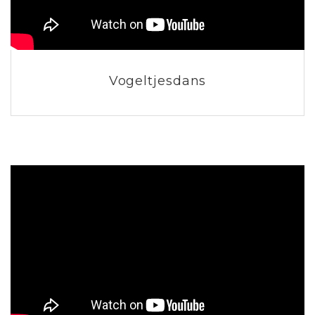
Vogeltjesdans