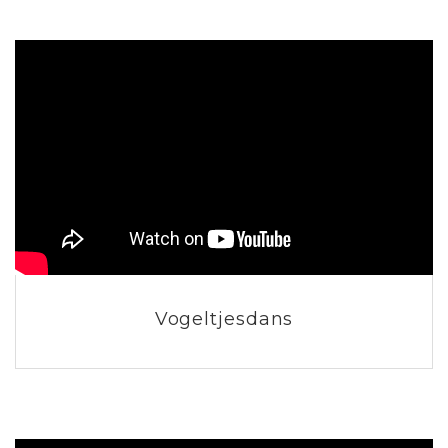
Vogeltjesdans