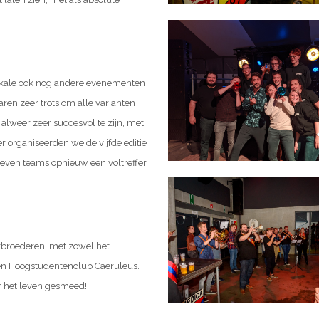
zikale ook nog andere evenementen
ren zeer trots om alle varianten
alweer zeer succesvol te zijn, met
r organiseerden we de vijfde editie
reven teams opnieuw een voltreffer
rbroederen, met zowel het
 en Hoogstudentenclub Caeruleus.
r het leven gesmeed!