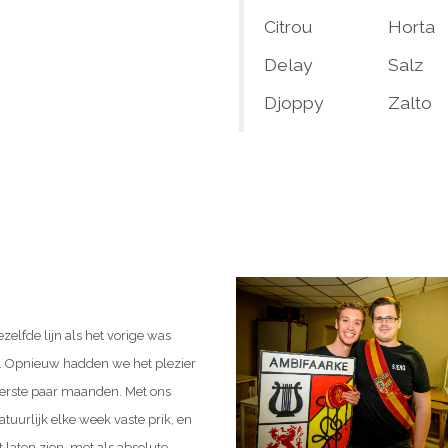
Citrou
Horta
Delay
Salz
Djoppy
Zalto
elfde lijn als het vorige was
or. Opnieuw hadden we het plezier
eerste paar maanden. Met ons
uurlijk elke week vaste prik, en
 laten zien, met als absolute