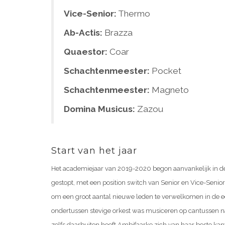
Vice-Senior:
Thermo
Ab-Actis:
Brazza
Quaestor:
Coar
Schachtenmeester:
Pocket
Schachtenmeester:
Magneto
Domina Musicus:
Zazou
Start van het jaar
Het academiejaar van 2019-2020 begon aanvankelijk in dez
gestopt, met een position switch van Senior en Vice-Seni
om een groot aantal nieuwe leden te verwelkomen in de 
ondertussen stevige orkest was musiceren op cantussen nat
zelfs daarbuiten heeft Ambifaarke zich van haar beste kant