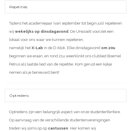
Repetities
Tijdens het academiejaar (van september tot begin juli) repeteren
wij
wekelijks op dinsdagavond
. De UHasselt voorziet een
lokaal voor ons waar we kunnen repeteren,
namelijk het
X-Lab
in de D-blok
. Elke dinsdagavond
om 20u
beginnen we eraan, en rond 21u weerklinkt ons clublied Boemel
Petrus als laatste lied van de repetitie. Kom gerust een kijkje
nemen als je benieuwd bent!
Optredens
Optredens zijn een belangrijk aspect van onze studentenfanfare.
Op aanvraag van de verschillende studentenverenigingen
treden wij soms op op
cantussen
. Hier komen wij