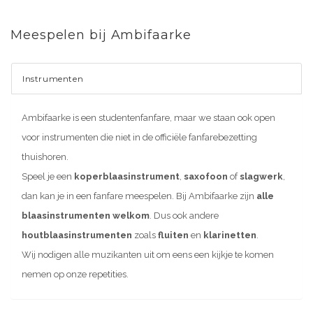
Meespelen bij Ambifaarke
Instrumenten
Ambifaarke is een studentenfanfare, maar we staan ook open
voor instrumenten die niet in de officiële fanfarebezetting
thuishoren.
Speel je een
koperblaasinstrument
,
saxofoon
of
slagwerk
,
dan kan je in een fanfare meespelen. Bij Ambifaarke zijn
alle
blaasinstrumenten welkom
. Dus ook andere
houtblaasinstrumenten
zoals
fluiten
en
klarinetten
.
Wij nodigen alle muzikanten uit om eens een kijkje te komen
nemen op onze repetities.