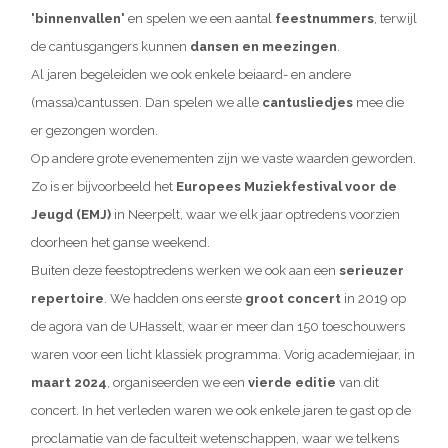
'binnenvallen'
en spelen we een aantal
feestnummers
, terwijl
de cantusgangers kunnen
dansen en meezingen
.
Al jaren begeleiden we ook enkele beiaard- en andere
(massa)cantussen. Dan spelen we alle
cantusliedjes
mee die
er gezongen worden.
Op andere grote evenementen zijn we vaste waarden geworden.
Zo is er bijvoorbeeld het
Europees Muziekfestival voor de
Jeugd (EMJ)
in Neerpelt, waar we elk jaar optredens voorzien
doorheen het ganse weekend.
Buiten deze feestoptredens werken we ook aan een
serieuzer
repertoire
. We hadden ons eerste
groot concert
in 2019 op
de agora van de UHasselt, waar er meer dan 150 toeschouwers
waren voor een licht klassiek programma. Vorig academiejaar, in
maart 2024
, organiseerden we een
vierde editie
van dit
concert. In het verleden waren we ook enkele jaren te gast op de
proclamatie van de faculteit wetenschappen, waar we telkens