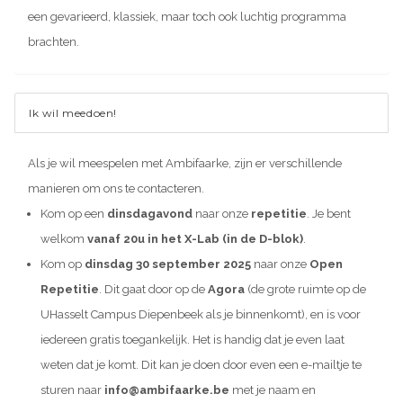
een gevarieerd, klassiek, maar toch ook luchtig programma
brachten.
Ik wil meedoen!
Als je wil meespelen met Ambifaarke, zijn er verschillende
manieren om ons te contacteren.
Kom op een
dinsdagavond
naar onze
repetitie
. Je bent
welkom
vanaf 20u in het X-Lab (in de D-blok)
.
Kom op
dinsdag 30 september 2025
naar onze
Open
Repetitie
. Dit gaat door op de
Agora
(de grote ruimte op de
UHasselt Campus Diepenbeek als je binnenkomt), en is voor
iedereen gratis toegankelijk. Het is handig dat je even laat
weten dat je komt. Dit kan je doen door even een e-mailtje te
sturen naar
info@ambifaarke.be
met je naam en