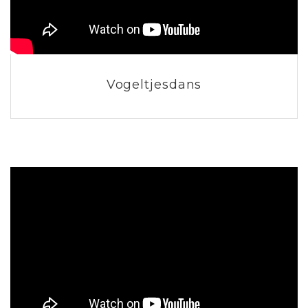
Vogeltjesdans