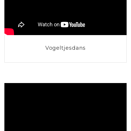
Vogeltjesdans